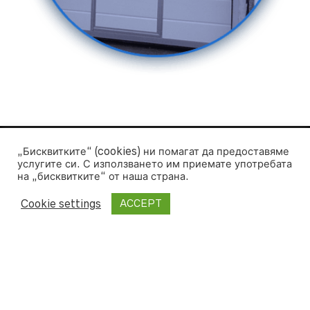
„Бисквитките“ (cookies) ни помагат да предоставяме
услугите си. С използването им приемате употребата
на „бисквитките“ от наша страна.
Cookie settings
ACCEPT
©
ВасиМа ЕООД
— Web Design and SEO
Moven Soft
IT поддръжка, хостинг & колокация:
АЙТИСЪРВИС 2009 ЕООД