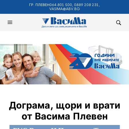
ГР. ПЛЕВЕН064 801 500, 0889 208 231,
VASIMA@ABV.BG
Дограма, щори и врати
от Васима Плевен