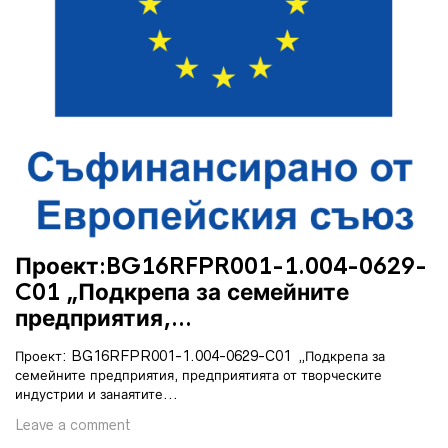
П
Въ
бе
L
Проект:BG16RFPR001-1.004-0629-
C01 „Подкрепа за семейните
предприятия,...
Проект: BG16RFPR001-1.004-0629-C01 „Подкрепа за
семейните предприятия, предприятията от творческите
индустрии и занаятите...
Leave a comment