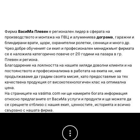
Фирма
ВасиMа Плевен
е регионален лидер в сферата на
производството и монтажа на ПВЦ и алуминиева
дограма
, гаражни и
блиндирани врати, щори, охранителни ролетки, сенници и много др.
Чрез добре обученият си екип и професионален мениджмънт фирмата
се е наложила категорично повече от 20 години на пазара в гр.
Плевен и региона.
Благодарение на лоялността на нашите хиляди доволни клиенти и на
постоянството и професионализма в работата на екипа ни, ние
продължаваме да градим своята мисия, като предоставяме за тях
качествена продукция от високотехнологичен клас на оптимална
цена.
На страниците на vasima.com ни ще намерите богата информация
относно предлаганите от ВасиМа услуги и продукти и ще можете да
се срещнете отблизо с нашия екип, ценностите, историята и всичко
свързано с нашата фирма.