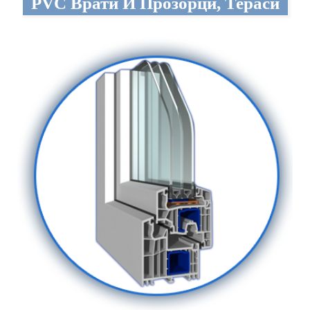
PVC Врати И Прозорци, Тераси