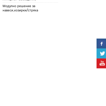
Модулно решение за
навеси,козирки/стряха