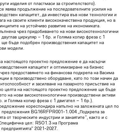
руги изделия от пластмаси за строителството).
е явява продължение на последователните усилия на
водствен капацитет, да инвестира във нови технологии и
ага на своите клиенти висококачествена продукция, но в
нципите на устойчиво развитие на икономиката.
пълнена чрез придобиването на нови високотехнологични
двуглав циркуляр – 1 бр. и Голяма копир фреза с 1
то ще бъде подобрен производствения капацитет на
ови модели.
на настоящото проектно предложение е да насърчи
изводствения капацитет и оптимизиране на бизнес
чрез предоставянето на финансова подкрепа на Васима
ции в производствено оборудване, като по този начин да
нтоспособност и засилване на пазарното присъствие на
но целта на настоящото проектно предложение ще бъде
ето на нови високотехнологични производствени активи
. и Голяма копир фреза с 1 двигател – 1 бр.).
предложение кореспондира напълно на заложената цел по
ни предложения BG16RFPR001-1.004 „Подкрепа за
а от творческите индустрии и занаятите“, както и с
 Специфична цел: RSO1.3 на Програма
 предприятията” 2021-2027.