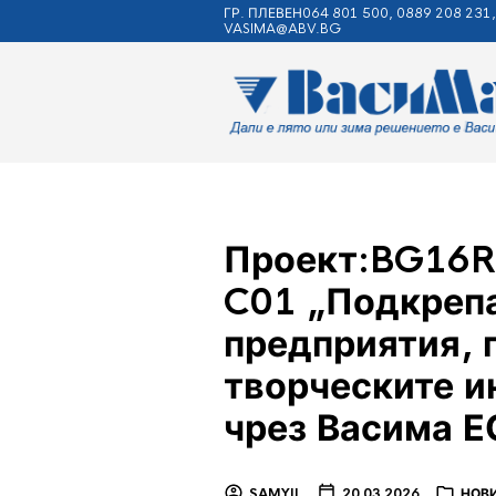
ГР. ПЛЕВЕН064 801 500, 0889 208 231,
VASIMA@ABV.BG
Проект:BG16R
C01 „Подкрепа
предприятия, 
творческите и
чрез Васима 
SAMYIL
20.03.2026
НОВ