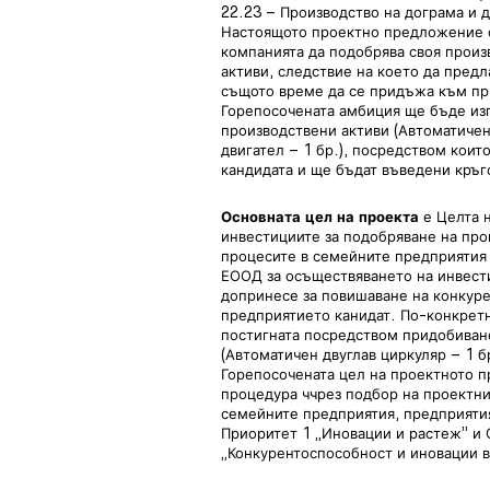
22.23 – Производство на дограма и д
Настоящото проектно предложение с
компанията да подобрява своя произ
активи, следствие на което да предл
същото време да се придъжа към при
Горепосочената амбиция ще бъде из
производствени активи (Автоматичен 
двигател – 1 бр.), посредством кои
кандидата и ще бъдат въведени кръг
Основната цел на проекта
е Целта 
инвестициите за подобряване на про
процесите в семейните предприятия 
ЕООД за осъществяването на инвести
допринесе за повишаване на конкуре
предприятието канидат. По-конкрет
постигната посредством придобиван
(Автоматичен двуглав циркуляр – 1 бр
Горепосочената цел на проектното 
процедура ччрез подбор на проект
семейните предприятия, предприятият
Приоритет 1 „Иновации и растеж” и
„Конкурентоспособност и иновации в