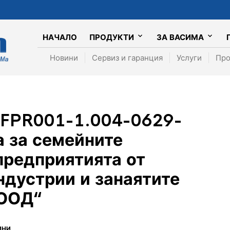
НАЧАЛО
ПРОДУКТИ
ЗА ВАСИМА
Новини
Сервиз и гаранция
Услуги
Про
FPR001-1.004-0629-
 за семейните
предприятията от
ндустрии и занаятите
ЕООД“
ИНИ