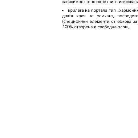
зависимост от конкретните изискван
крилата на портала тип „хармони
двата края на рамката, посредс
(специфични елементи от обкова за 
100% отворена и свободна площ.