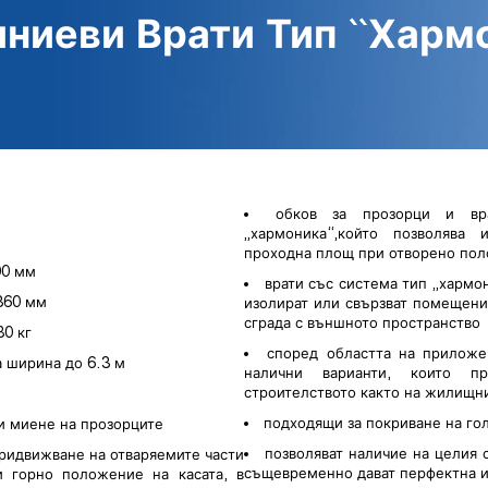
ниеви Врати Тип ``Хармо
обков за прозорци и вр
„хармоника“,който позволява
проходна площ при отворено по
00 мм
врати със система тип „хармон
2360 мм
изолират или свързват помещени
сграда с външното пространство
80 кг
според областта на приложе
а ширина до 6.3 м
налични варианти, които п
строителството както на жилищни
подходящи за покриване на го
 и миене на прозорците
позволяват наличие на целия 
придвижване на отваряемите части
същевременно дават перфектна 
и горно положение на касата, в