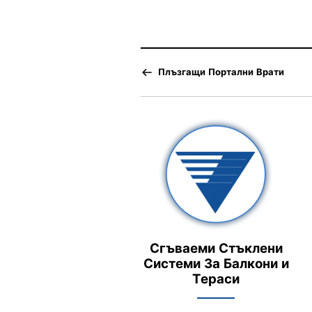
Плъзгащи Портални Врати
Сгъваеми Стъклени
Системи За Балкони и
Тераси