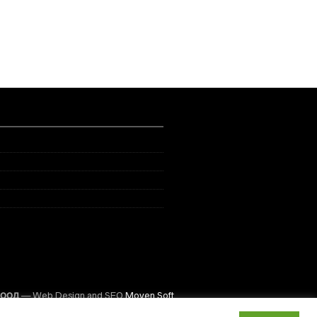
ЕООД
— Web Design and SEO
Moven Soft