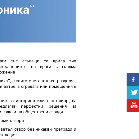
ника``
ати със сгъващи се крила тип
 изпълнението на врати с голяма
ложение
ика“, с които елегантно се разделят,
я вътре в сградата или помещения в
ние за интериор или екстериор, са
редлагат перфектни решения за
, така и на обществени сгради
леми отвори
светъл отвор без никакви прегради и
изолация