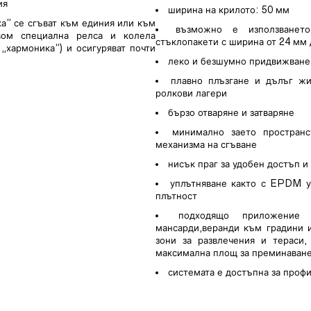
ия
ширина на крилото: 50 мм
ка“ се сгъват към единия или към
възможно е използванет
твом специална релса и колела
стъклопакети с ширина от 24 мм
„хармоника“) и осигуряват почти
леко и безшумно придвижване 
плавно плъзгане и дълъг жи
ролкови лагери
бързо отваряне и затваряне
минимално заето пространс
механизма на сгъване
нисък праг за удобен достъп 
уплътняване както с EPDM уп
плътност
подходящо приложение
мансарди,веранди към градини 
зони за развлечения и тераси,
максимална площ за преминаване
системата е достъпна за проф