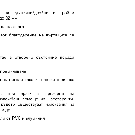
о на единични/двойни и тройни
 до 32 мм
на платната
вот благодарение на въртящите се
тво в отворено състояние поради
и преминаване
лътнители така и с четки с висока
 : при врати и прозорци на
изложбени помещения , ресторанти,
 където съществуват изисквания за
 и др
или от PVC и алуминий