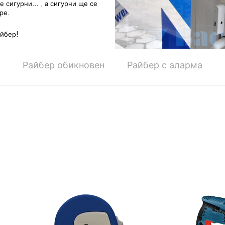
ме сигурни… , а сигурни ще се
ре.
айбер!
Райбер обикновен
Райбер с аларма
остранството: