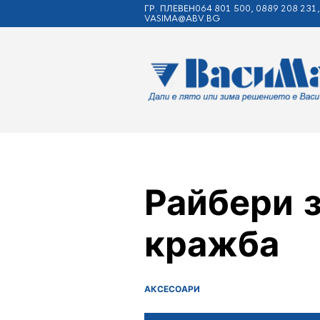
ГР. ПЛЕВЕН064 801 500, 0889 208 231,
VASIMA@ABV.BG
Райбери з
кражба
АКСЕСОАРИ