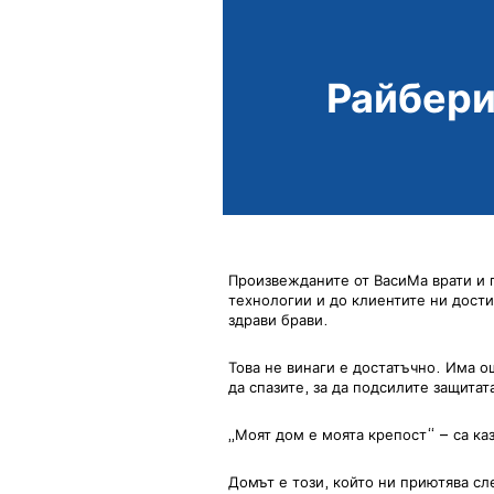
Райбери
Произвежданите от ВасиМа врати и 
технологии и до клиентите ни дости
здрави брави.
Това не винаги е достатъчно. Има 
да спазите, за да подсилите защитат
„Моят дом е моята крепост“ – са к
Домът е този, който ни приютява с