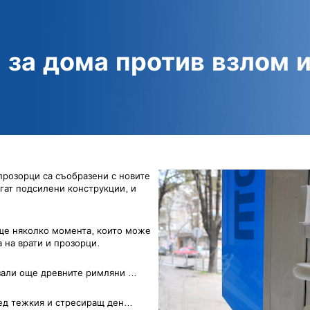
 за дома против взлом 
прозорци са съобразени с новите
гат подсилени конструкции, и
още няколко момента, които може
а на врати и прозорци.
азали още древните римляни …
лед тежкия и стресиращ ден…