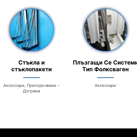
Стъкла и
Плъзгащи Се Систем
стъклопакети
Тип Фолксваген
Аксесоари, Препоръчваме -
Аксесоари
Дограма