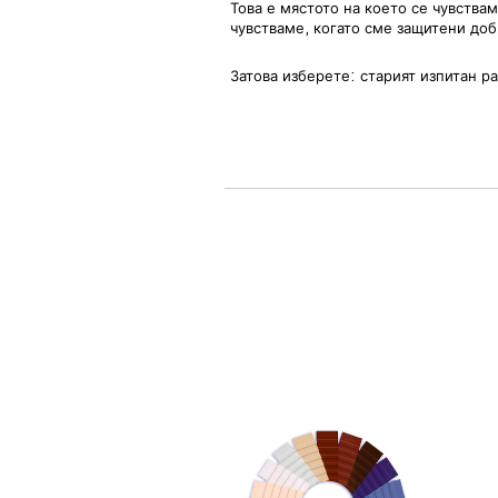
Това е мястото на което се чувства
чувстваме, когато сме защитени доб
Затова изберете: старият изпитан р
И малко статистика от интернет пр