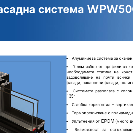
асадна система WPW50
Алуминиева система за окачен
Голям избор от профили за ко
необходимата статика на конст
задоволяване на почти всички 
фасади, наклонени фасади, полиг
Системата разполага с колон
135°
Сглобка хоризонтал – вертика
Термопрекъсване с полиамидн
Уплътнения от EPDM (много до
Възможност за остъкляван