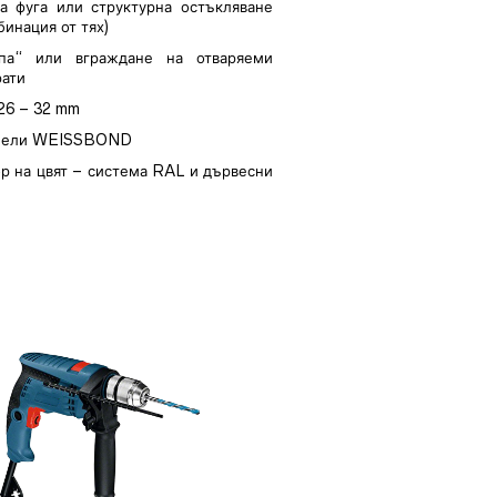
а фуга или структурна остъкляване
бинация от тях)
па“ или вграждане на отваряеми
рати
26 – 32 mm
панели WEISSBOND
р на цвят – система RAL и дървесни