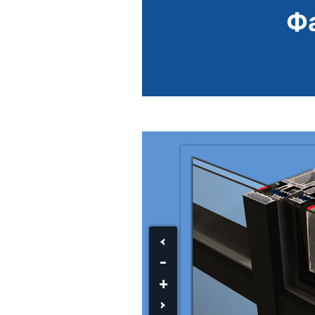
Ф
‹
-
+
›