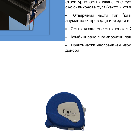
структурно остъкляване със сух
със силиконова фуга (както и ком
Отваряеми части тип “кла
алуминиеви прозорци и входни в
Остъкляване със стъклопакет 
Комбиниране с композитни 
Практически неограничен избо
декори