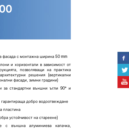
00
а фасада с монтажна ширина 50 mm
лони и хоризонтали в зависимост от
рукцията, позволяващи на практика
архитектурни решения (вертикални
онални фасади, зимни градини)
и за стандартни външни ъгли 90° и
л гарантираща добро водоотвеждане
а пластина
бра устойчивост на стареене)
е с външна алуминиева капачка,