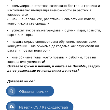
стимулиращо стартово заплащане без горна граница и
изключително вълнуващи възможности за растеж в
кариерата си
най – енергичните, работливи и симпатични колеги,
които някога сте срещали
успехът тук се възнаграждава – с думи, пари, грамоти,
парти или торта
нашата фирма спонсорирана обучения, презентации,
консултации. Ние обичаме да гледаме как служители ни
растат и поемат нови роли.
ние обичаме това, което правим и работим, това ни
кара да сме усмихнати!
Оставете грижи и неволи, и елате във ВасиМа, заедно
да се усмихваме от понеделник до петък!
Доверете ни се!
Обявени позиции
Изтегли CV / Кандидатствай