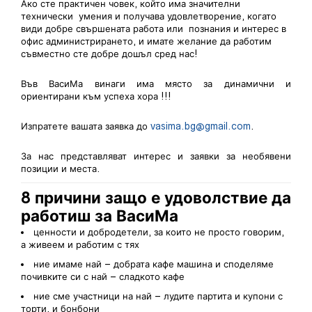
Ако сте практичен човек, който има значителни
технически умения и получава удовлетворение, когато
види добре свършената работа или познания и интерес в
офис администрирането, и имате желание да работим
съвместно сте добре дошъл сред нас!
Във ВасиМа винаги има място за динамични и
ориентирани към успеха хора !!!
Изпратете вашата заявка до
vasima.bg@gmail.com
.
За нас представляват интерес и заявки за необявени
позиции и места.
8 причини защо е удоволствие да
работиш за ВасиМа
ценности и добродетели, за които не просто говорим,
а живеем и работим с тях
ние имаме най – добрата кафе машина и споделяме
почивките си с най – сладкото кафе
ние сме участници на най – лудите партита и купони с
торти, и бонбони