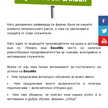
Като динамично развиваща се фирма, броя на нашите
клиенти непрекъснато расте, а така се увеличава и
нуждата от нови служители.
Като един от водещите производители на щори и дограма
във гр. Плевен във
ВасиМа
често са налични
разнообразни предизвикателства за гъвкави, всеотдайни и
мотивирани служители.
Всеки от нас има личен ангажимент за постигането на
успеха на
ВасиМа
.
Ние предлагаме вътрешно обучение за всяко звено.
Ние предлагаме много възможности и отлични
перспективи – включително отборен дух.
Ние сме убедени, че ключът към нашия успех е в
мотивиран и добре обучен фирмен „отбор”.