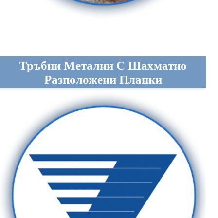
Тръбни Метални С Шахматно
Разположени Планки