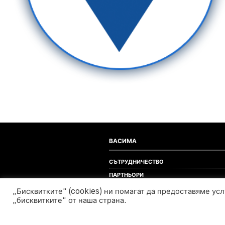
ВАСИМА
СЪТРУДНИЧЕСТВО
ПАРТНЬОРИ
ЗА ВАСИМА
„Бисквитките“ (cookies) ни помагат да предоставяме ус
„бисквитките“ от наша страна.
КОНТАКТИ
ПРОЕКТИ