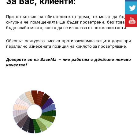
За Вас, клиенти:
При отсъствие на обитателите от дома, те могат да бъдат
сигурни че помещенията ще бъдат проветрени, без това да
бъде слабо място, което да се използва от нежелани гости.
Обковът осигурява висока противовзломна защита дори при
паралелно изнесената позиция на крилото за проветряване.
Доверете се на ВасиМа – ние работим с дoкaзано немско
качество!