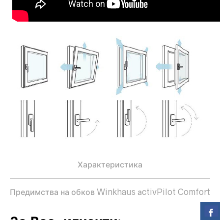
Характеристика
Предимства на обков Winkhaus аctivPilot Comfort 