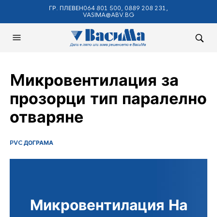
ГР. ПЛЕВЕН064 801 500, 0889 208 231,
VASIMA@ABV.BG
Mикровентилация за
прозорци тип паралелно
отваряне
PVC ДОГРАМА
Микровентилация На