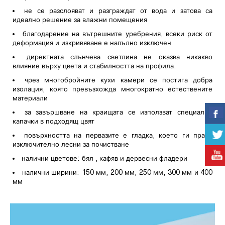
не се разслояват и разграждат от вода и затова са
идеално решение за влажни помещения
благодарение на вътрешните уребрения, всеки риск от
деформация и изкривяване е напълно изключен
директната слънчева светлина не оказва никакво
влияние върху цвета и стабилността на профила.
чрез многобройните кухи камери се постига добра
изолация, която превъзхожда многократно естествените
материали
за завършване на краищата се използват специални
капачки в подходящ цвят
повърхността на первазите е гладка, което ги прави
изключително лесни за почистване
налични цветове: бял , кафяв и дервесни фладери
налични ширини: 150 мм, 200 мм, 250 мм, 300 мм и 400
мм