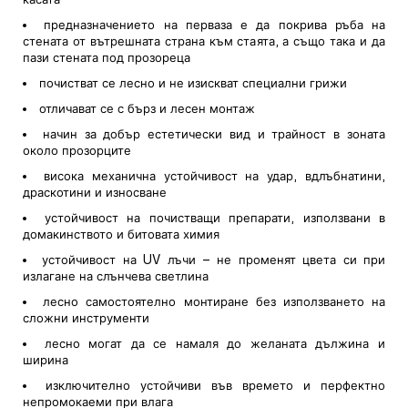
предназначението на перваза е да покрива ръба на
стената от вътрешната страна към стаята, а също така и да
пази стената под прозореца
почистват се лесно и не изискват специални грижи
отличават се с бърз и лесен монтаж
начин за добър естетически вид и трайност в зоната
около прозорците
висока механична устойчивост на удар, вдлъбнатини,
драскотини и износване
устойчивост на почистващи препарати, използвани в
домакинството и битовата химия
устойчивост на UV лъчи – не променят цвета си при
излагане на слънчева светлина
лесно самостоятелно монтиране без използването на
сложни инструменти
лесно могат да се намаля до желаната дължина и
ширина
изключително устойчиви във времето и перфектно
непромокаеми при влага