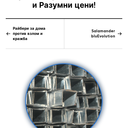
и Разумни цени!
Райбери за дома
Salamander
против взлом и
bluEvolution
кражба