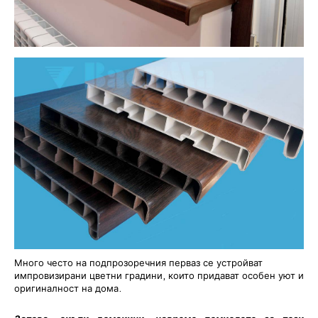
Много често на подпрозоречния перваз се устройват
импровизирани цветни градини, които придават особен уют и
оригиналност на дома.