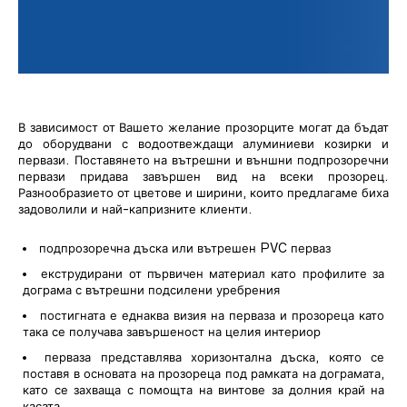
В зависимост от Вашето желание прозорците могат да бъдат
до оборудвани с водоотвеждащи алуминиеви козирки и
первази. Поставянето на вътрешни и външни подпрозоречни
первази придава завършен вид на всеки прозорец.
Разнообразието от цветове и ширини, които предлагаме биха
задоволили и най-капризните клиенти.
подпрозоречна дъска или вътрешен PVC перваз
екструдирани от първичен материал като профилите за
дограма с вътрешни подсилени уребрения
постигната е еднаква визия на перваза и прозореца като
така се получава завършеност на целия интериор
перваза представлява хоризонтална дъска, която се
поставя в основата на прозореца под рамката на дограмата,
като се захваща с помощта на винтове за долния край на
касата