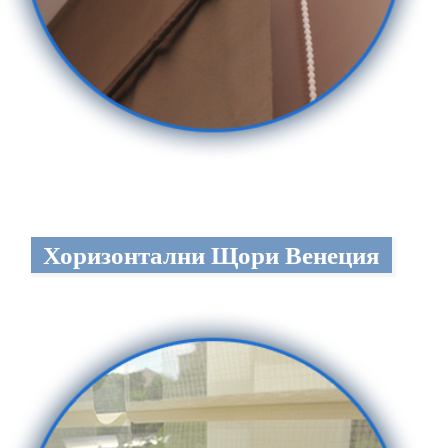
Хоризонтални Щори Венеция