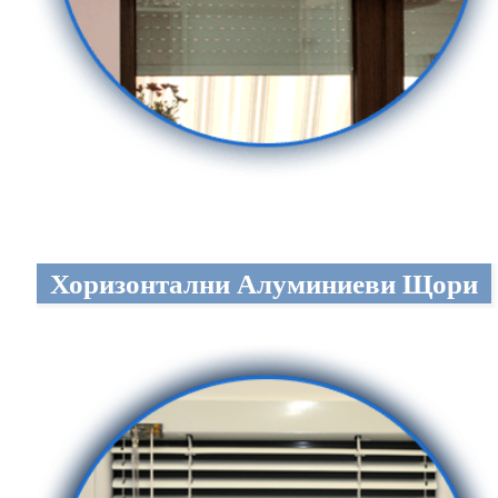
Хоризонтални Алуминиеви Щори