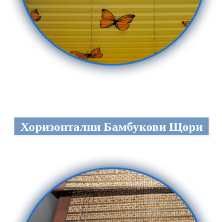
Хоризонтални Бамбукови Щори