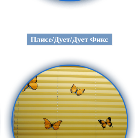
Плисе/Дует/Дует Фикс