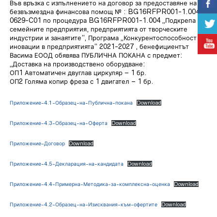
Във връзка с изпълнението на договор за предоставяне на
безвъзмездна финансова помощ № : BG16RFPR001-1.004-
0629-C01 по процедура BG16RFPR001-1.004 „Подкрепа за
семейните предприятия, предприятията от творческите
индустрии и занаятите“, Програма „Конкурентоспособност и
иновации в предприятията“ 2021-2027 , бенефициентът
Васима ЕООД обявява ПУБЛИЧНА ПОКАНА с предмет:
„Доставка на производствено оборудване:
ОП1 Автоматичен двуглав циркуляр – 1 бр.
ОП2 Голяма копир фреза с 1 двигател – 1 бр.
Приложение-4.1-Образец-на-Публична-покана
Download
Приложение-4.3-Образец-на-Oферта
Download
Приложение-Договор
Download
Приложение-4.5-Декларация-на-кандидата
Download
Приложение-4.4-Примерна-Методика-за-комплексна-оценка
Download
Приложение-4.2-Образец-на-Изисквания-към-офертите
Download